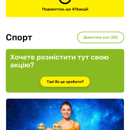
Подивитись ще 476
акцій
Спорт
Дивитись все (55)
Хочете розмістити тут свою
акцію?
Так! Як це зробити?