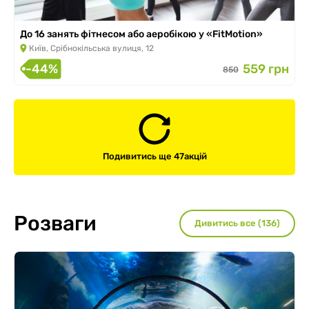
До 16 занять фітнесом або аеробікою у «FitMotion»
Київ, Срібнокільська вулиця, 12
-44%
559 грн
850
Подивитись ще 47
акцій
Розваги
Дивитись все (136)