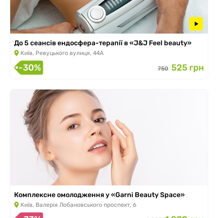
До 5 сеансів ендосфера-терапії в «J&J Feel beauty»
Київ, Ревуцького вулиця, 44А
-30%
525 грн
750
Комплексне омолодження у «Garni Beauty Space»
Київ, Валерія Лобановського проспект, 6