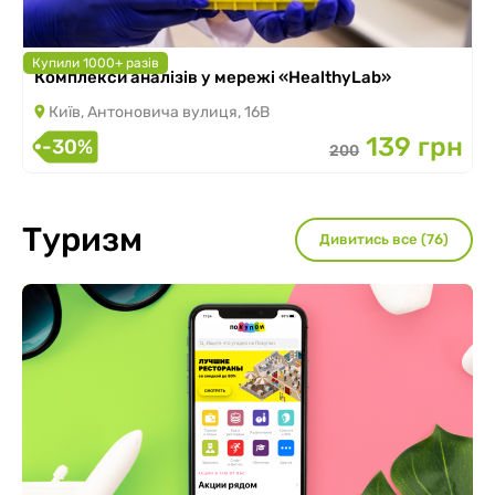
Купили 1000+ разів
Комплекси аналізів у мережі «HealthyLab»
Київ, Антоновича вулиця, 16В
139 грн
-30%
200
Туризм
Дивитись все (76)