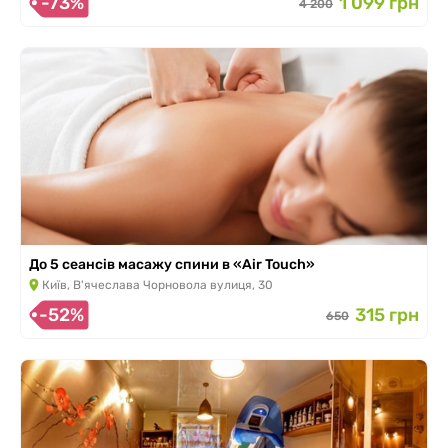
-73%
1 099 грн
4 200
До 5 сеансів масажу спини в «Air Touch»
Київ, В'ячеслава Чорновола вулиця, 30
-52%
315 грн
650