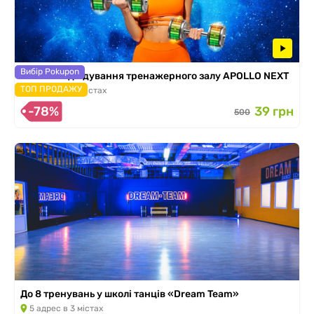
Вибір Pokupon
2 тижні відвідування тренажерного залу APOLLO NEXT
ТОП ПРОДАЖУ
12 адрес в 3 містах
-78%
39 грн
500
До 8 тренувань у школі танців «Dream Team»
5 адрес в 3 містах