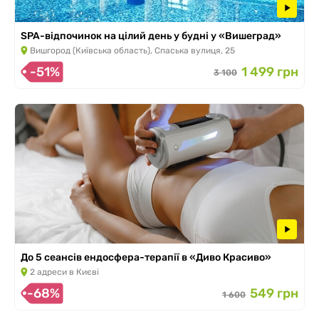
SPA-відпочинок на цілий день у будні у «Вишеград»
Вишгород (Київська область), Спаська вулиця, 25
-51%
1 499 грн
3 100
До 5 сеансів ендосфера-терапії в «Диво Красиво»
2 адреси в Києві
-68%
549 грн
1 600