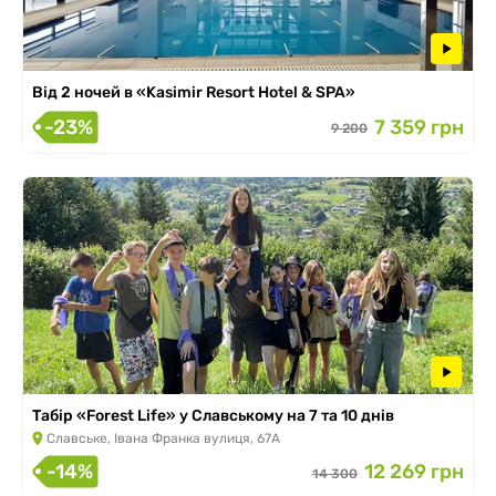
Від 2 ночей в «Kasimir Resort Hotel & SPA»
-23%
7 359 грн
9 200
Табір «Forest Life» у Славському на 7 та 10 днів
Славське, Івана Франка вулиця, 67А
-14%
12 269 грн
14 300