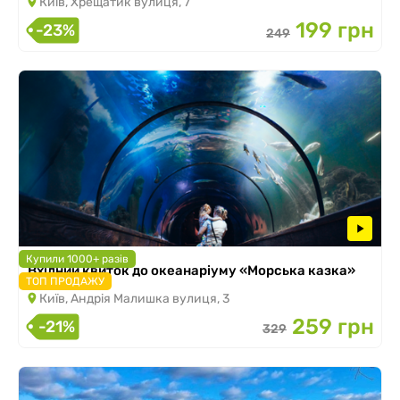
Київ, Хрещатик вулиця, 7
199 грн
-23%
249
Купили 1000+ разів
Вхідний квиток до океанаріуму «Морська казка»
ТОП ПРОДАЖУ
Київ, Андрія Малишка вулиця, 3
259 грн
-21%
329