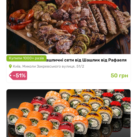
Купили 1000+ разів
Знижка 50% на шашличні сети від Шашлик від Рафаеля
Київ, Миколи Закревського вулиця, 51/2
-51%
50 грн