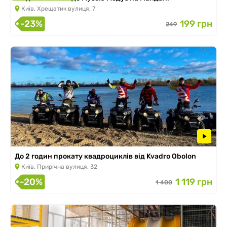
Київ, Хрещатик вулиця, 7
-23%
199 грн
249
До 2 годин прокату квадроциклів від Kvadro Obolon
Київ, Прирічна вулиця, 32
-20%
1 119 грн
1 400