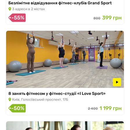
Безлімітне відвідування фітнес-клубів Grand Sport
3 адреси в 2 містах
-55%
399 грн
800
8 занять фітнесом у фітнес-студії «I Love Sport»
Київ, Голосіївський проспект, 17Б
-50%
1 199 грн
2 400