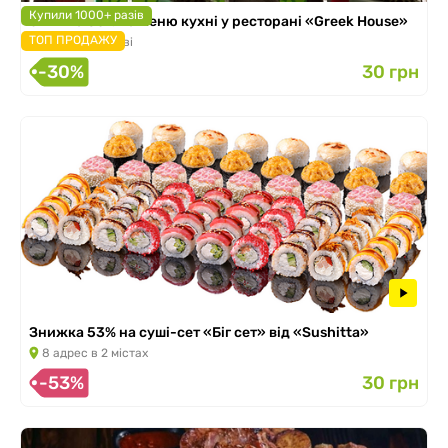
Купили 1000+ разів
Знижка 30% на меню кухні у ресторані «Greek House»
ТОП ПРОДАЖУ
8 адрес в Києві
-30%
30 грн
Знижка 53% на суші-сет «Біг сет» від «Sushitta»
8 адрес в 2 містах
-53%
30 грн