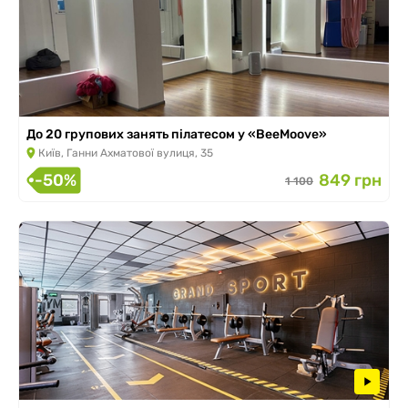
До 20 групових занять пілатесом у «BeeMoove»
Київ, Ганни Ахматової вулиця, 35
-50%
849 грн
1 100