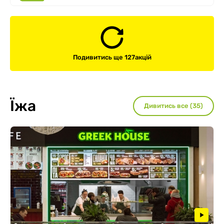
Подивитись ще 127
акцій
Їжа
Дивитись все (35)