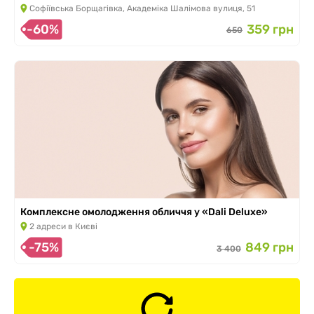
Софіївська Борщагівка, Академіка Шалімова вулиця, 51
-60%
359 грн
650
Комплексне омолодження обличчя у «Dali Deluxe»
2 адреси в Києві
-75%
849 грн
3 400