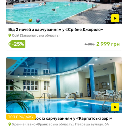
Від 2 ночей з харчуванням у «Срібне Джерело»
Осій (Закарпатська область)
-25%
2 999 грн
4 000
ТОП ПРОДАЖУ
SPA-відпочинок із харчуванням у «Карпатські зорі»
Яремче (Івано-Франківська область), Петраша вулиця, 6А