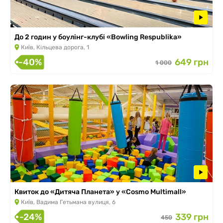
До 2 годин у боулінг-клубі «Bowling Respublika»
Київ, Кільцева дорога, 1
-40%
649 грн
1 000
Квиток до «Дитяча Планета» у «Cosmo Multimall»
Київ, Вадима Гетьмана вулиця, 6
-24%
339 грн
450