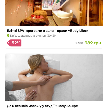
Елітні SPA-програми в салоні краси «Body Like»
Київ, Щекавицька вулиця, 30/39
-52%
989 грн
2 100
До 5 сеансів масажу у студії «Body Sculp»