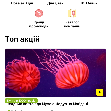
Нове за 3 дні
Для дітей
ТОП Акцій
Кращі
Каталог
промокоди
компаній
Топ акцій
Купили 1000+ разів
Вхідний квиток до Музею Медуз на Майдані