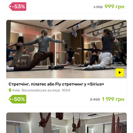
-53%
999 грн
1 990
Стретчінг, пілатес або Fly стретчинг у «Sirius»
Київ, Васильківська вулиця, 100А
-50%
1 199 грн
2 400