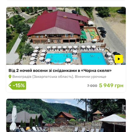
Від 2 ночей восени зі сніданками в «Чорна скеля»
Виноградів (Закарпатська область), Віннички урочище
-15%
5 949 грн
7 000