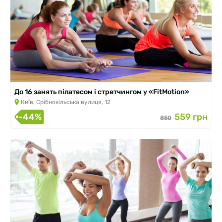
До 16 занять пілатесом і стретчингом у «FitMotion»
Київ, Срібнокільська вулиця, 12
-44%
559 грн
850